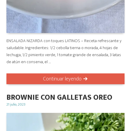
ENSALADA NIZARDA con toques LATINOS – Receta refrescante y
saludable. Ingredientes: 1/2 cebolla tierna o morada, 4 hojas de
lechuga, 1/2 pimiento verde, 1 tomate grande de ensalada, 3 latas
de atún en conserva, el …
Continuar leyendo
BROWNIE CON GALLETAS OREO
Posted
21 julio, 2023
on