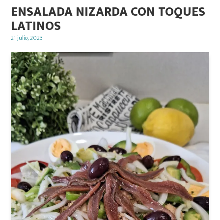
ENSALADA NIZARDA CON TOQUES
LATINOS
Posted
21 julio, 2023
on