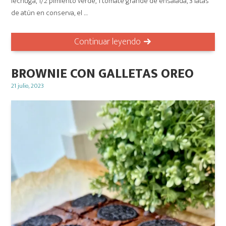
lechuga, 1/2 pimiento verde, 1 tomate grande de ensalada, 3 latas
de atún en conserva, el …
Continuar leyendo
BROWNIE CON GALLETAS OREO
Posted
21 julio, 2023
on