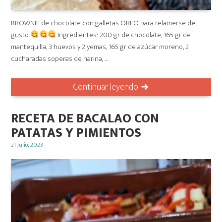
BROWNIE de chocolate con galletas OREO para relamerse de
gusto
Ingredientes: 200 gr de chocolate, 165 gr de
mantequilla, 3 huevos y 2 yemas, 165 gr de azúcar moreno, 2
cucharadas soperas de harina, …
Continuar leyendo
RECETA DE BACALAO CON
PATATAS Y PIMIENTOS
Posted
21 julio, 2023
on