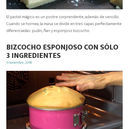
El pastel mágico es un postre sorprendente, además de sencillo.
Cuando se hornea, la masa se divide en tres capas perfectamente
diferenciadas: pudin, flan y esponjoso bizcocho.
BIZCOCHO ESPONJOSO CON SÓLO
3 INGREDIENTES
Posted
6 noviembre, 2018
on