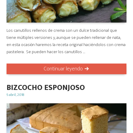
Los canutillos rellenos de crema son un dulce tradicional que
tiene múltiples versiones y, aunque se pueden rellenar de nata,
en esta ocasión haremos la receta original haciéndolos con crema
pastelera. Se pueden hacer los canutillos …
Continuar leyendo
BIZCOCHO ESPONJOSO
Posted
6 abril, 2018
on