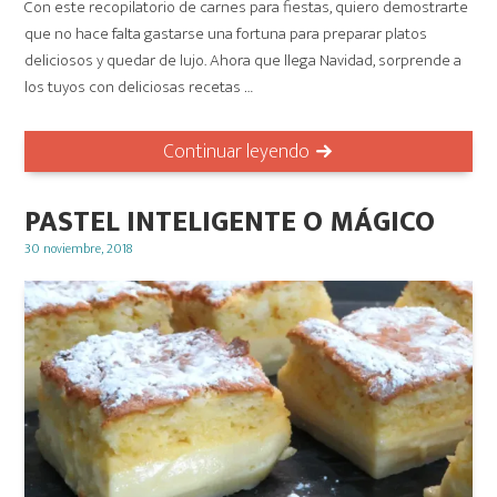
Con este recopilatorio de carnes para fiestas, quiero demostrarte
que no hace falta gastarse una fortuna para preparar platos
deliciosos y quedar de lujo. Ahora que llega Navidad, sorprende a
los tuyos con deliciosas recetas …
Continuar leyendo
PASTEL INTELIGENTE O MÁGICO
Posted
30 noviembre, 2018
on