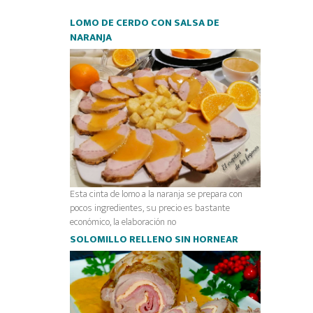
LOMO DE CERDO CON SALSA DE
NARANJA
Esta cinta de lomo a la naranja se prepara con
pocos ingredientes, su precio es bastante
económico, la elaboración no
SOLOMILLO RELLENO SIN HORNEAR