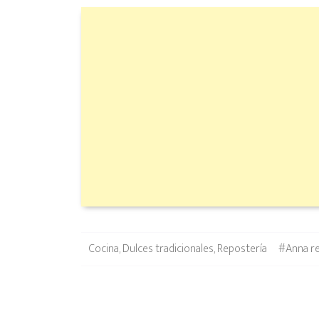
Categories
Tags
Cocina
,
Dulces tradicionales
,
Repostería
#Anna re