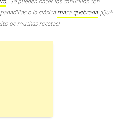
era
. Se pueden hacer los canutillos con
anadillas o la clásica
masa quebrada
. ¡Qué
éxito de muchas recetas!