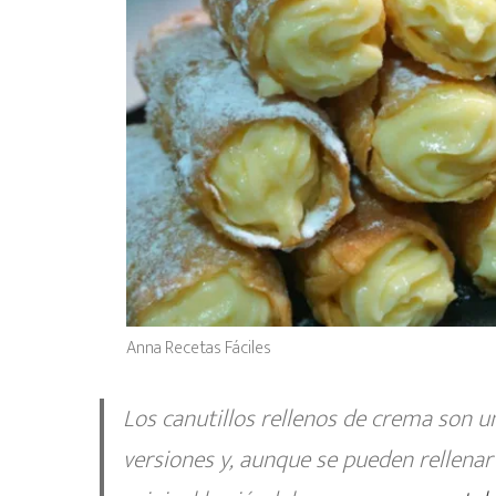
Anna Recetas Fáciles
Los canutillos rellenos de crema son un
versiones y, aunque se pueden rellenar