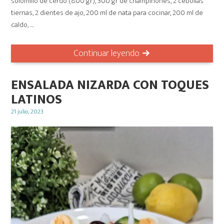
solomillo de cerdo (800 gr), 300 gr de champiñones, 2 cebollas
tiernas, 2 dientes de ajo, 200 ml de nata para cocinar, 200 ml de
caldo, …
Continuar leyendo
ENSALADA NIZARDA CON TOQUES
LATINOS
Posted
21 julio, 2023
on