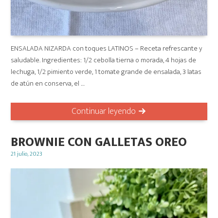
ENSALADA NIZARDA con toques LATINOS – Receta refrescante y
saludable. Ingredientes: 1/2 cebolla tierna o morada, 4 hojas de
lechuga, 1/2 pimiento verde, 1 tomate grande de ensalada, 3 latas
de atún en conserva, el …
Continuar leyendo
BROWNIE CON GALLETAS OREO
Posted
21 julio, 2023
on