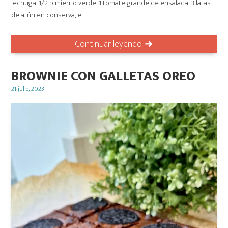
lechuga, 1/2 pimiento verde, 1 tomate grande de ensalada, 3 latas
de atún en conserva, el …
Continuar leyendo
BROWNIE CON GALLETAS OREO
Posted
21 julio, 2023
on