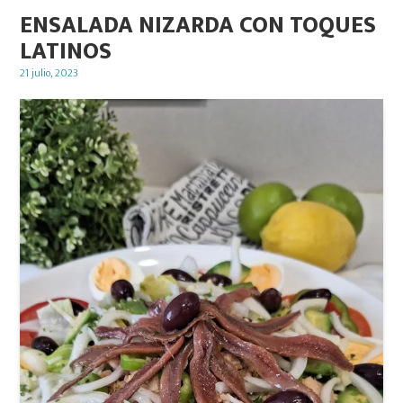
ENSALADA NIZARDA CON TOQUES
LATINOS
Posted
21 julio, 2023
on