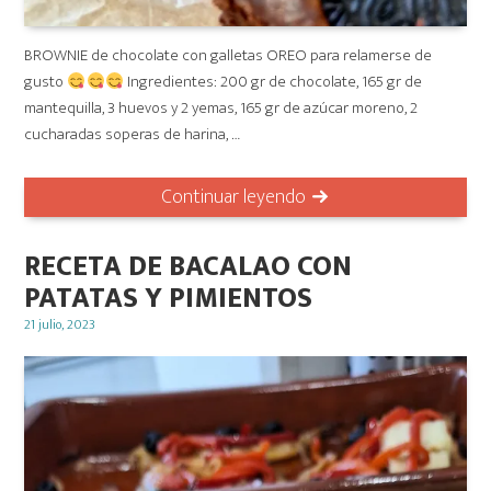
BROWNIE de chocolate con galletas OREO para relamerse de
gusto
Ingredientes: 200 gr de chocolate, 165 gr de
mantequilla, 3 huevos y 2 yemas, 165 gr de azúcar moreno, 2
cucharadas soperas de harina, …
Continuar leyendo
RECETA DE BACALAO CON
PATATAS Y PIMIENTOS
Posted
21 julio, 2023
on