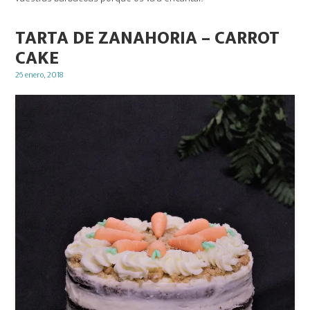
TARTA DE ZANAHORIA – CARROT
CAKE
Posted
26 enero, 2018
on