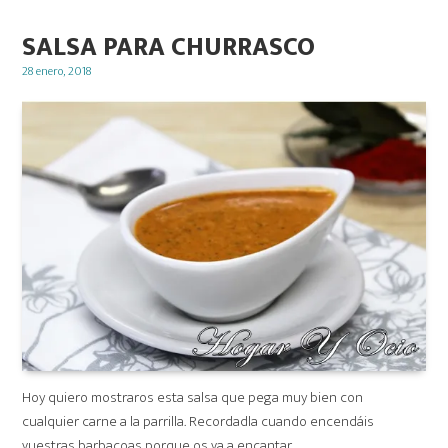
SALSA PARA CHURRASCO
Posted
28 enero, 2018
on
Hoy quiero mostraros esta salsa que pega muy bien con
cualquier carne a la parrilla. Recordadla cuando encendáis
vuestras barbacoas porque os va a encantar.