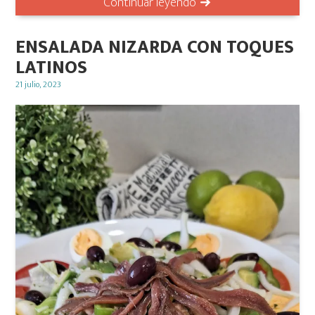
Continuar leyendo
ENSALADA NIZARDA CON TOQUES
LATINOS
Posted
21 julio, 2023
on