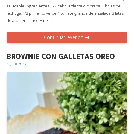
saludable. Ingredientes: 1/2 cebolla tierna o morada, 4 hojas de
lechuga, 1/2 pimiento verde, 1 tomate grande de ensalada, 3 latas
de atún en conserva, el …
Continuar leyendo
BROWNIE CON GALLETAS OREO
Posted
21 julio, 2023
on