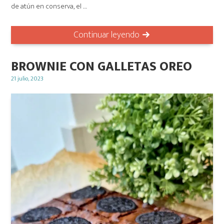
de atún en conserva, el …
Continuar leyendo
BROWNIE CON GALLETAS OREO
Posted
21 julio, 2023
on