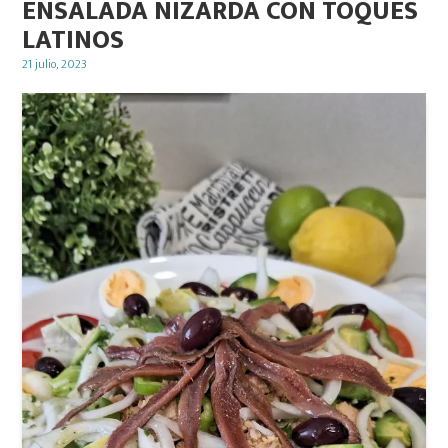
ENSALADA NIZARDA CON TOQUES
LATINOS
Posted
21 julio, 2023
on