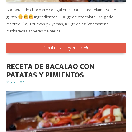
BROWNIE de chocolate con galletas OREO para relamerse de
gusto
Ingredientes: 200 gr de chocolate, 165 gr de
mantequilla, 3 huevos y 2 yemas, 165 gr de azúcar moreno, 2
cucharadas soperas de harina, …
Continuar leyendo
RECETA DE BACALAO CON
PATATAS Y PIMIENTOS
Posted
21 julio, 2023
on