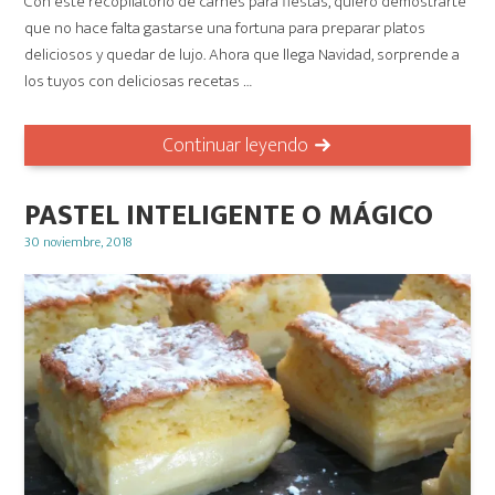
Con este recopilatorio de carnes para fiestas, quiero demostrarte
que no hace falta gastarse una fortuna para preparar platos
deliciosos y quedar de lujo. Ahora que llega Navidad, sorprende a
los tuyos con deliciosas recetas …
Continuar leyendo
PASTEL INTELIGENTE O MÁGICO
Posted
30 noviembre, 2018
on