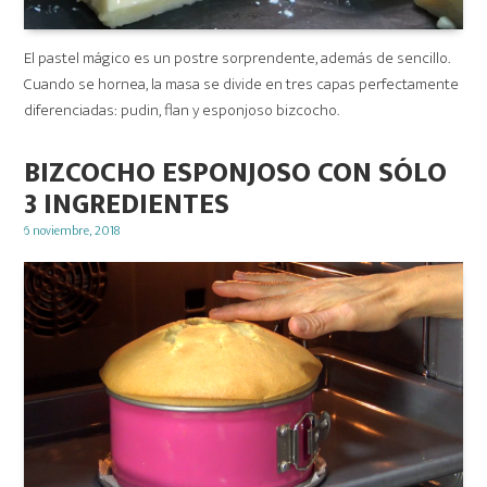
El pastel mágico es un postre sorprendente, además de sencillo.
Cuando se hornea, la masa se divide en tres capas perfectamente
diferenciadas: pudin, flan y esponjoso bizcocho.
BIZCOCHO ESPONJOSO CON SÓLO
3 INGREDIENTES
Posted
6 noviembre, 2018
on