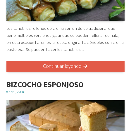
Los canutillos rellenos de crema son un dulce tradicional que
tiene múltiples versiones y, aunque se pueden rellenar de nata,
en esta ocasión haremos la receta original haciéndolos con crema
pastelera. Se pueden hacer los canutillos …
Continuar leyendo
BIZCOCHO ESPONJOSO
Posted
6 abril, 2018
on