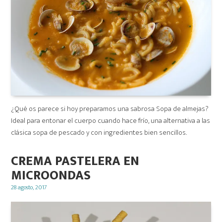
¿Qué os parece si hoy preparamos una sabrosa Sopa de almejas?
Ideal para entonar el cuerpo cuando hace frío, una alternativa a las
clásica sopa de pescado y con ingredientes bien sencillos.
CREMA PASTELERA EN
MICROONDAS
Posted
28 agosto, 2017
on