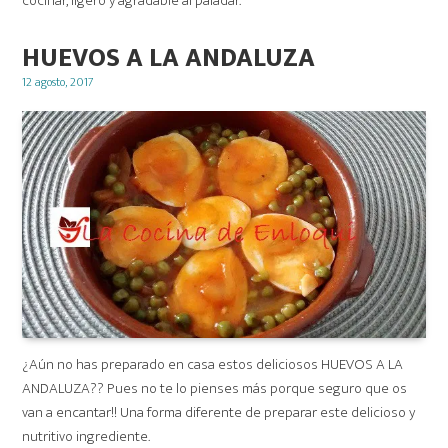
cocinar, ligero y agradable al paladar.
HUEVOS A LA ANDALUZA
Posted
12 agosto, 2017
on
¿Aún no has preparado en casa estos deliciosos HUEVOS A LA
ANDALUZA?? Pues no te lo pienses más porque seguro que os
van a encantar!! Una forma diferente de preparar este delicioso y
nutritivo ingrediente.