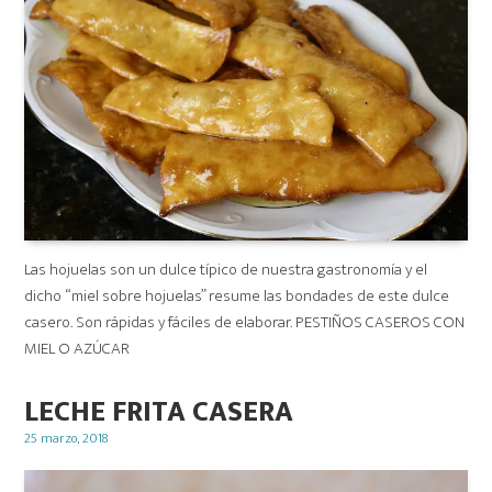
Las hojuelas son un dulce típico de nuestra gastronomía y el
dicho “miel sobre hojuelas” resume las bondades de este dulce
casero. Son rápidas y fáciles de elaborar. PESTIÑOS CASEROS CON
MIEL O AZÚCAR
LECHE FRITA CASERA
Posted
25 marzo, 2018
on