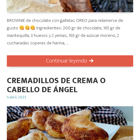
BROWNIE de chocolate con galletas OREO para relamerse de
gusto
Ingredientes: 200 gr de chocolate, 165 gr de
mantequilla, 3 huevos y 2 yemas, 165 gr de azúcar moreno, 2
cucharadas soperas de harina, …
Continuar leyendo
CREMADILLOS DE CREMA O
CABELLO DE ÁNGEL
Posted
6 abril, 2023
on