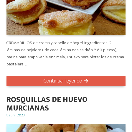
CREMADILLOS de crema y cabello de ángel. Ingredientes: 2
láminas de hojaldre ( de cada lámina nos saldrán 8 ó 9 piezas),
harina para empolvar la encímela, 1 huevo para pintar los de crema
pastelera, …
Continuar leyendo
ROSQUILLAS DE HUEVO
MURCIANAS
Posted
6 abril, 2023
on