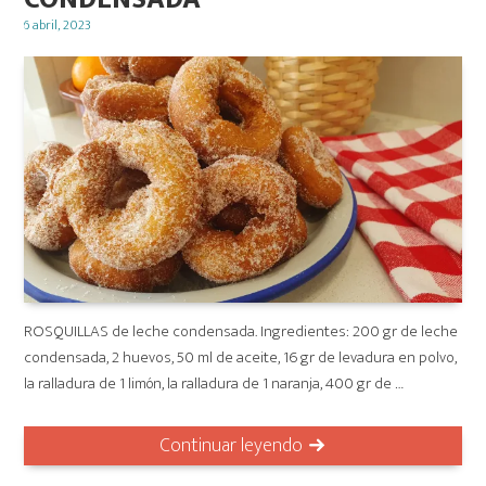
Posted
6 abril, 2023
on
ROSQUILLAS de leche condensada. Ingredientes: 200 gr de leche
condensada, 2 huevos, 50 ml de aceite, 16 gr de levadura en polvo,
la ralladura de 1 limón, la ralladura de 1 naranja, 400 gr de …
Continuar leyendo