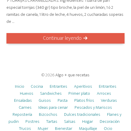
1- TORRIJAS CARAMELIZADAS. Ingredientes: 1 barra de pan
especial torrijas (340 gr) tipo broche, la piel de un limón, 1 ó 2
ramitas de canela, 1 litro de leche, 4 huevos, 2 cucharadas soperas
de …
Continuar leyendo
© 2026
Algo + que recetas
Inicio
Cocina
Entrantes
Aperitivos
Entrantes
Huevos
Sandwiches
Primer plato
Arroces
Ensaladas
Guisos
Pasta
Platos fríos
Verduras
Carnes
Ideas para cenar
Pescados y Mariscos
Repostería
Bizcochos
Dulces tradicionales
Flanes y
pudin
Postres
Tartas
Salsas
Hogar
Decoración
Trucos
Mujer
Bienestar
Maquillaje
Ocio