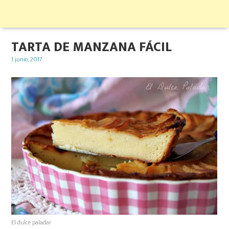
TARTA DE MANZANA FÁCIL
Posted
1 junio, 2017
on
El dulce paladar