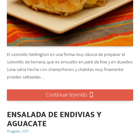
El solomillo Wellington es una forma muy clásica de preparar el
solomillo de ternera, que es envuelto en paté de foie y en duxelles
(una salsa hecha con champiñones y chalotas muy finamente
picadas salteadas …
Continuar leyendo
ENSALADA DE ENDIVIAS Y
AGUACATE
Posted
16 agosto, 2017
on