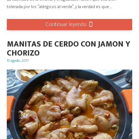
tolerada por los “alérgicos al verde”, y la verdad es que …
Continuar leyendo
MANITAS DE CERDO CON JAMON Y
CHORIZO
Posted
16 agosto, 2017
on