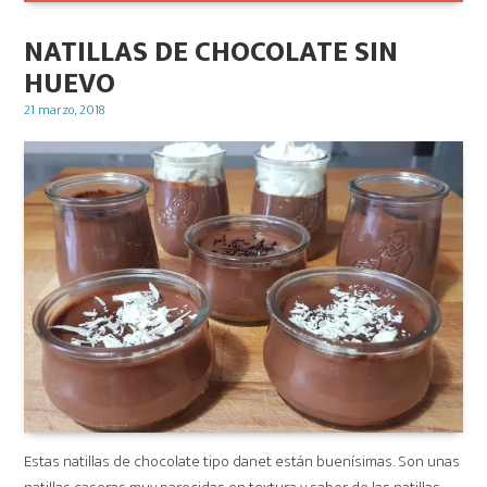
NATILLAS DE CHOCOLATE SIN
HUEVO
Posted
21 marzo, 2018
on
Estas natillas de chocolate tipo danet están buenísimas. Son unas