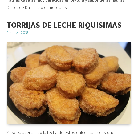
natillas caseras muy parecidas en textura y sabor de las natillas
Danet de Danone o comerciales.
TORRIJAS DE LECHE RIQUISIMAS
Posted
9 marzo, 2018
on
Ya se va acercando la fecha de estos dulces tan ricos que