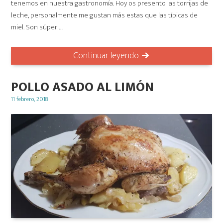
tenemos en nuestra gastronomía. Hoy os presento las torrijas de
leche, personalmente me gustan más estas que las típicas de
miel. Son súper …
Continuar leyendo
POLLO ASADO AL LIMÓN
Posted
11 febrero, 2018
on