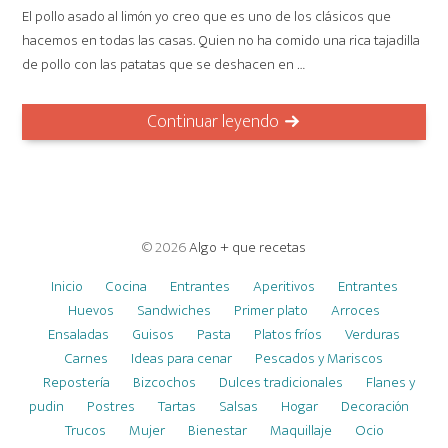
El pollo asado al limón yo creo que es uno de los clásicos que
hacemos en todas las casas. Quien no ha comido una rica tajadilla
de pollo con las patatas que se deshacen en …
Continuar leyendo
© 2026
Algo + que recetas
Inicio
Cocina
Entrantes
Aperitivos
Entrantes
Huevos
Sandwiches
Primer plato
Arroces
Ensaladas
Guisos
Pasta
Platos fríos
Verduras
Carnes
Ideas para cenar
Pescados y Mariscos
Repostería
Bizcochos
Dulces tradicionales
Flanes y
pudin
Postres
Tartas
Salsas
Hogar
Decoración
Trucos
Mujer
Bienestar
Maquillaje
Ocio