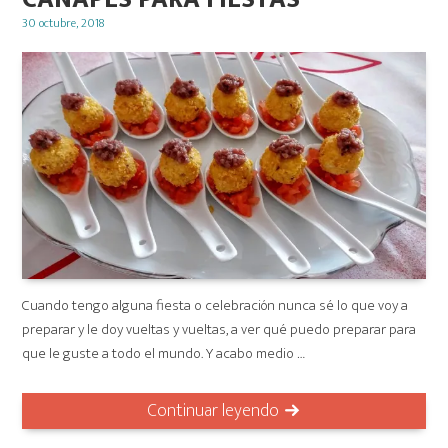
Posted
30 octubre, 2018
on
Cuando tengo alguna fiesta o celebración nunca sé lo que voy a
preparar y le doy vueltas y vueltas, a ver qué puedo preparar para
que le guste a todo el mundo. Y acabo medio …
Continuar leyendo