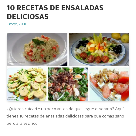
10 RECETAS DE ENSALADAS
DELICIOSAS
Posted
9 mayo, 2018
on
¿Quieres cuidarte un poco antes de que llegue el verano? Aquí
tienes 10 recetas de ensaladas deliciosas para que comas sano
pero a la vez rico.