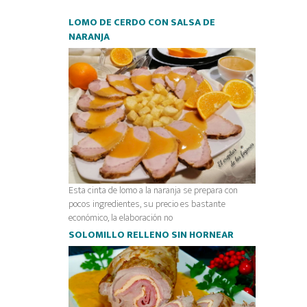
LOMO DE CERDO CON SALSA DE
NARANJA
Esta cinta de lomo a la naranja se prepara con
pocos ingredientes, su precio es bastante
económico, la elaboración no
SOLOMILLO RELLENO SIN HORNEAR