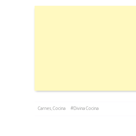
Categories
Tags
Carnes
,
Cocina
#Divina Cocina