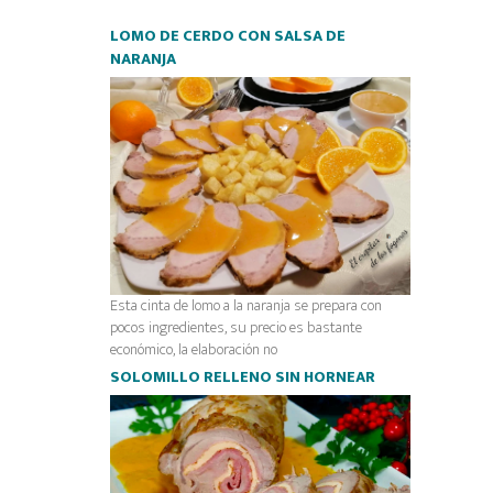
LOMO DE CERDO CON SALSA DE
NARANJA
Esta cinta de lomo a la naranja se prepara con
pocos ingredientes, su precio es bastante
económico, la elaboración no
SOLOMILLO RELLENO SIN HORNEAR