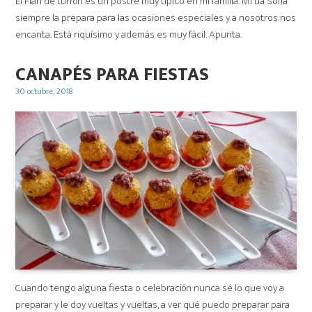
El Flan de turrón es un postre muy típico en mi familia. Mi tía Sofía
siempre la prepara para las ocasiones especiales y a nosotros nos
encanta. Está riquísimo y además es muy fácil. Apunta.
CANAPÉS PARA FIESTAS
Posted
30 octubre, 2018
on
Cuando tengo alguna fiesta o celebración nunca sé lo que voy a
preparar y le doy vueltas y vueltas, a ver qué puedo preparar para