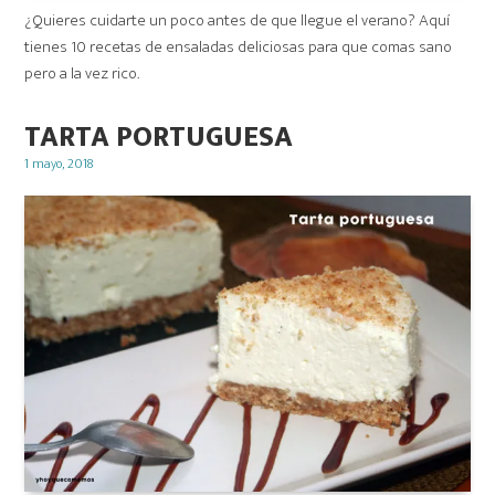
¿Quieres cuidarte un poco antes de que llegue el verano? Aquí
tienes 10 recetas de ensaladas deliciosas para que comas sano
pero a la vez rico.
TARTA PORTUGUESA
Posted
1 mayo, 2018
on