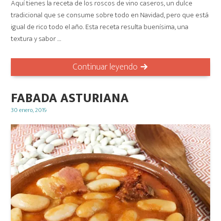
Aquí tienes la receta de los roscos de vino caseros, un dulce
tradicional que se consume sobre todo en Navidad, pero que está
igual de rico todo el año. Esta receta resulta buenísima, una
textura y sabor …
Continuar leyendo
FABADA ASTURIANA
Posted
30 enero, 2019
on