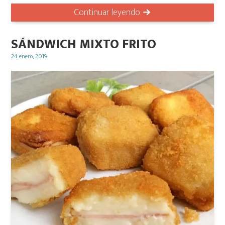
Continuar leyendo
SÁNDWICH MIXTO FRITO
Posted
24 enero, 2019
on