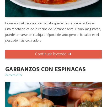
La receta del bacalao con tomate que vamos a preparar hoy es
una receta típica de la cocina de Semana Santa. Como imaginarás,
puede tomarse en cualquier época del año, pero el bacalao es el
pescado más cocinado …
Continuar leyendo
GARBANZOS CON ESPINACAS
Posted
29 enero, 2019
on