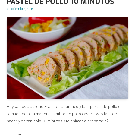
PASTEL DE POLLO 10 MINUTOS
Posted
7 noviembre, 2018
on
Hoy vamos a aprender a cocinar un rico y fácil pastel de pollo o
llamado de otra manera, fiambre de pollo casero.Muy fácil de
hacer y en tan solo 10 minutos ¿Te animas a prepararlo?