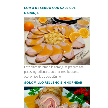
LOMO DE CERDO CON SALSA DE
NARANJA
Esta cinta de lomo a la naranja se prepara con
pocos ingredientes, su precio es bastante
económico, la elaboración no
SOLOMILLO RELLENO SIN HORNEAR