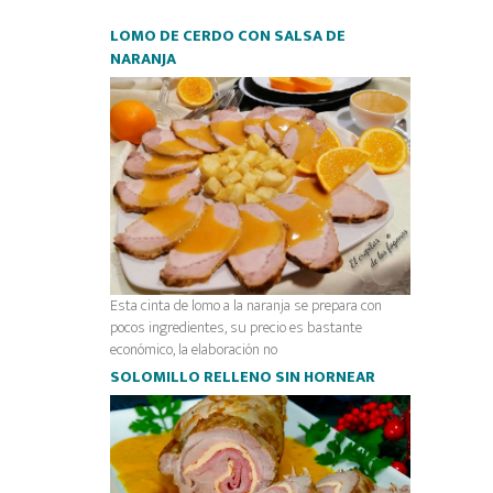
LOMO DE CERDO CON SALSA DE
NARANJA
Esta cinta de lomo a la naranja se prepara con
pocos ingredientes, su precio es bastante
económico, la elaboración no
SOLOMILLO RELLENO SIN HORNEAR