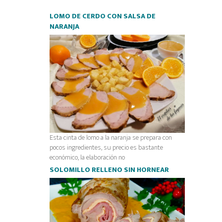
LOMO DE CERDO CON SALSA DE
NARANJA
Esta cinta de lomo a la naranja se prepara con
pocos ingredientes, su precio es bastante
económico, la elaboración no
SOLOMILLO RELLENO SIN HORNEAR