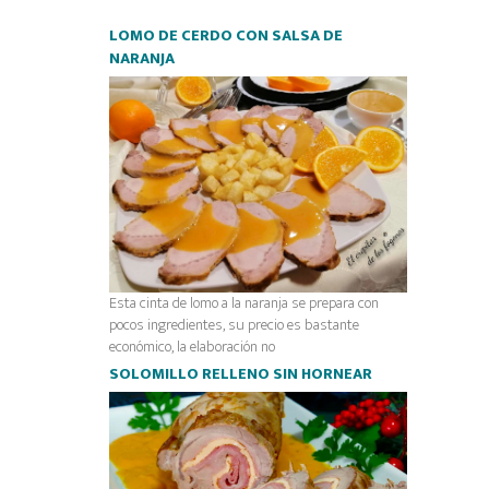
LOMO DE CERDO CON SALSA DE
NARANJA
Esta cinta de lomo a la naranja se prepara con
pocos ingredientes, su precio es bastante
económico, la elaboración no
SOLOMILLO RELLENO SIN HORNEAR