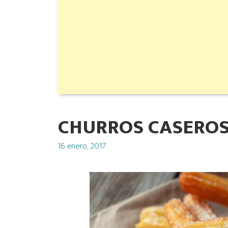
CHURROS CASERO
Posted
16 enero, 2017
on