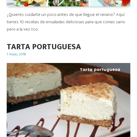
¿Quieres cuidarte un poco antes de que llegue el verano? Aquí
tienes 10 recetas de ensaladas deliciosas para que comas sano
pero a la vez rico.
TARTA PORTUGUESA
Posted
1 mayo, 2018
on