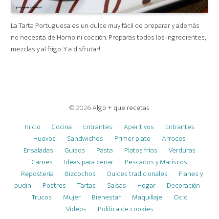
La Tarta Portuguesa es un dulce muy fácil de preparar y además
no necesita de Horno ni cocción. Preparas todos los ingredientes,
mezclas y al frigo. Y a disfrutar!
© 2026
Algo + que recetas
Inicio
Cocina
Entrantes
Aperitivos
Entrantes
Huevos
Sandwiches
Primer plato
Arroces
Ensaladas
Guisos
Pasta
Platos fríos
Verduras
Carnes
Ideas para cenar
Pescados y Mariscos
Repostería
Bizcochos
Dulces tradicionales
Flanes y
pudin
Postres
Tartas
Salsas
Hogar
Decoración
Trucos
Mujer
Bienestar
Maquillaje
Ocio
Videos
Política de cookies