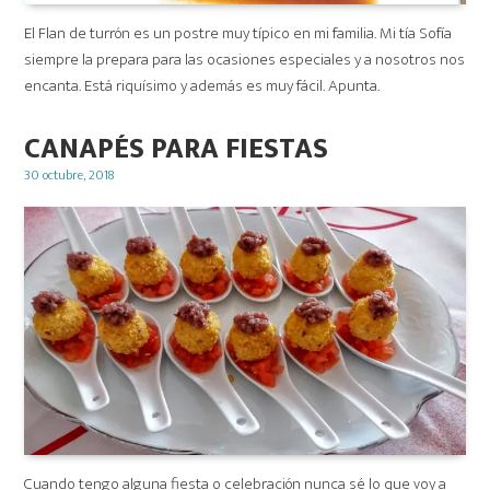
El Flan de turrón es un postre muy típico en mi familia. Mi tía Sofía
siempre la prepara para las ocasiones especiales y a nosotros nos
encanta. Está riquísimo y además es muy fácil. Apunta.
CANAPÉS PARA FIESTAS
Posted
30 octubre, 2018
on
Cuando tengo alguna fiesta o celebración nunca sé lo que voy a