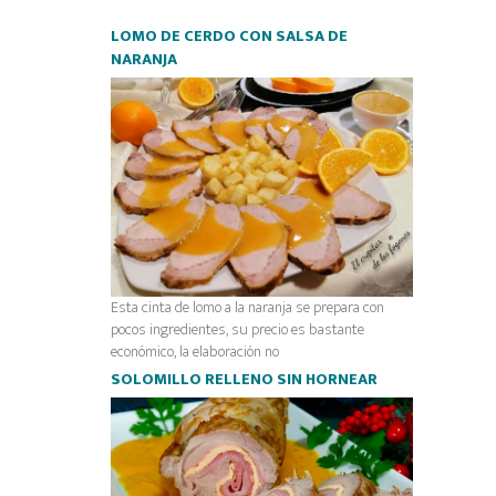
LOMO DE CERDO CON SALSA DE
NARANJA
Esta cinta de lomo a la naranja se prepara con
pocos ingredientes, su precio es bastante
económico, la elaboración no
SOLOMILLO RELLENO SIN HORNEAR